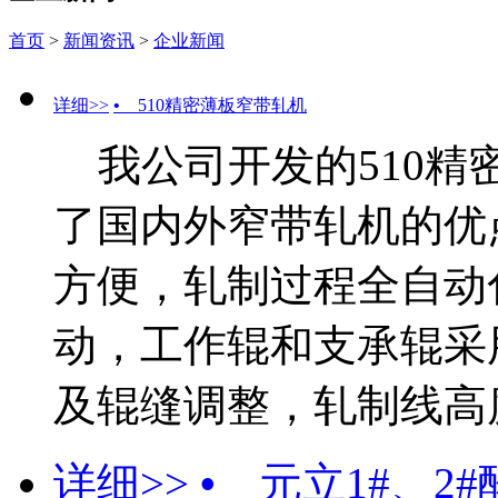
首页
>
新闻资讯
>
企业新闻
详细>>
•
510精密薄板窄带轧机
我公司开发的510精
了国内外窄带轧机的优
方便，轧制过程全自动
动，工作辊和支承辊采
及辊缝调整，轧制线高度斜
详细>>
•
元立1#、2#